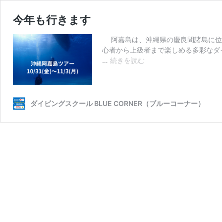
今年も行きます
阿嘉島は、沖縄県の慶良間諸島に位置
心者から上級者まで楽しめる多彩な
今
…
続きを読む
年
も
行
き
ダイビングスクール BLUE CORNER（ブルーコーナー）
ま
す