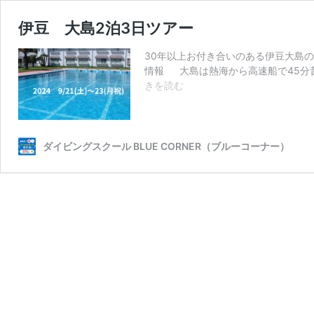
伊豆 大島2泊3日ツアー
30年以上お付き合いのある伊豆大島
情報 大島は熱海から高速船で45分昔
伊
きを読む
豆
大
島
2
ダイビングスクール BLUE CORNER（ブルーコーナー）
泊
3
日
ツ
ア
ー