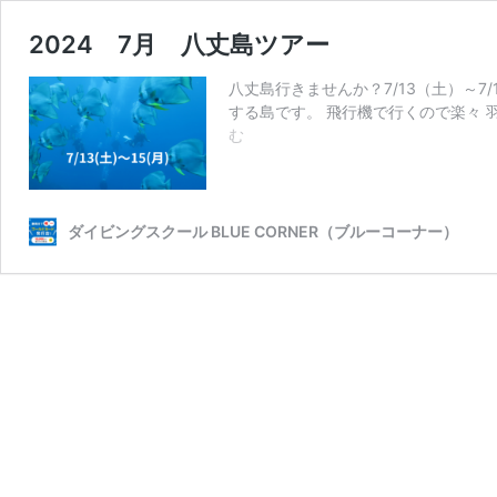
2024 7月 八丈島ツアー
八丈島行きませんか？7/13（土）～7
する島です。 飛行機で行くので楽々
2024
む
7
月
八
丈
ダイビングスクール BLUE CORNER（ブルーコーナー）
島
ツ
ア
ー