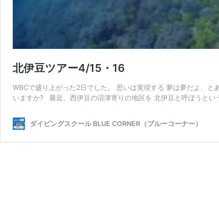
北伊豆ツアー4/15・16
WBCで盛り上がった2日でした。 思いは実現する 夢は夢だよ、と
いますか? 最近、西伊豆の沼津寄りの地区を 北伊豆と呼ぼうとい
ダイビングスクール BLUE CORNER（ブルーコーナー）