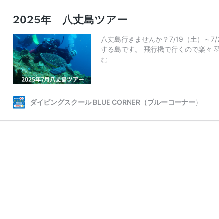
2025年 八丈島ツアー
八丈島行きませんか？7/19（土）～7
する島です。 飛行機で行くので楽々
2025
む
年
八
丈
島
ダイビングスクール BLUE CORNER（ブルーコーナー）
ツ
ア
ー