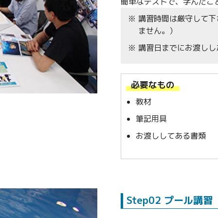
簡単なテストで、学んだこ
講習時間は厳守して下
ません。）
講習日までにお渡しし
必要なもの
教材
筆記用具
お渡ししてある書類
Step02 プール講習