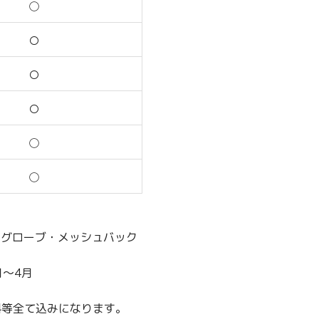
◯
〇
〇
〇
◯
◯
・グローブ・メッシュバック
月～4月
料等全て込みになります。