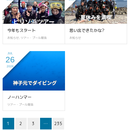
今年もスタート
思い出できたかな?
お知らせ
,
ツアー・プール報告
お知らせ
JUL
26
2026
ノーハンマー
ツアー・プール報告
1
2
3
…
235