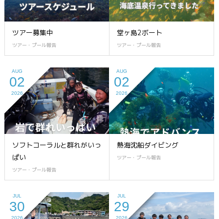
ツアー募集中
堂ヶ島2ボート
ツアー・プール報告
ツアー・プール報告
AUG
AUG
02
02
2026
2026
ソフトコーラルと群れがいっ
熱海沈船ダイビング
ぱい
ツアー・プール報告
ツアー・プール報告
JUL
JUL
30
29
2026
2026