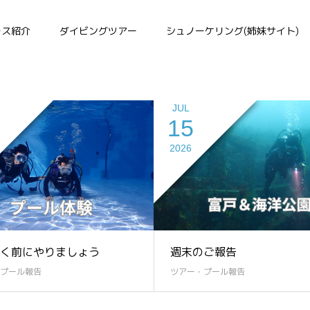
ツアー・プール報告
ース紹介
ダイビングツアー
シュノーケリング(姉妹サイト)
JUL
15
2026
く前にやりましょう
週末のご報告
プール報告
ツアー・プール報告