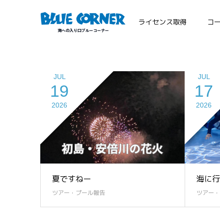
ライセンス取得
コ
JUL
JUL
19
17
2026
2026
夏ですねー
海に行
ツアー・プール報告
ツアー・