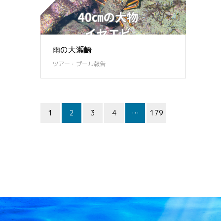
雨の大瀬崎
ツアー・プール報告
1
2
3
4
…
179