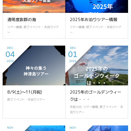
透明度抜群の海
2025年お泊りツアー情報
ツアー情報
,
終了イベント・お泊りツア
ツアー情報
,
終了イベント・お泊りツア
ー
ー
DEC
DEC
04
01
2024
2024
8/9(土)～11(月祝)
2025年のゴールデンウィー
クは・・・
終了イベント・お泊りツアー
お知らせ
,
ツアー情報
,
終了イベント・お
泊りツアー
NOV
NOV