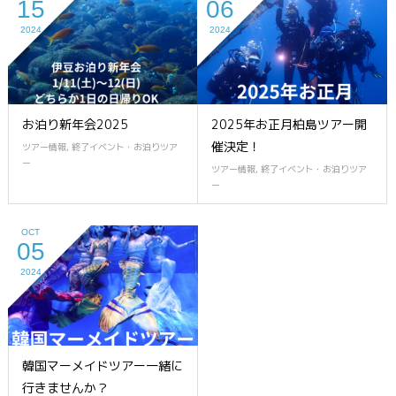
15
06
2024
2024
お泊り新年会2025
2025年お正月柏島ツアー開
催決定！
ツアー情報
,
終了イベント・お泊りツア
ー
ツアー情報
,
終了イベント・お泊りツア
ー
OCT
05
2024
韓国マーメイドツアー一緒に
行きませんか？