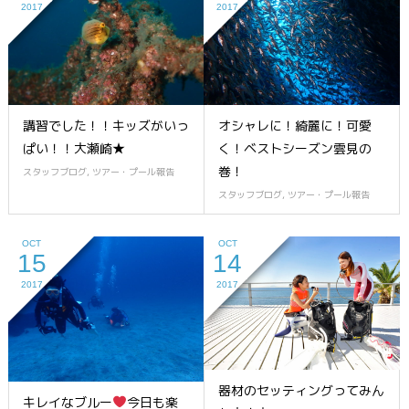
2017
2017
講習でした！！キッズがいっ
オシャレに！綺麗に！可愛
ぱい！！大瀬崎★
く！ベストシーズン雲見の
巻！
スタッフブログ
,
ツアー・プール報告
スタッフブログ
,
ツアー・プール報告
OCT
OCT
15
14
2017
2017
器材のセッティングってみん
キレイなブルー
今日も楽