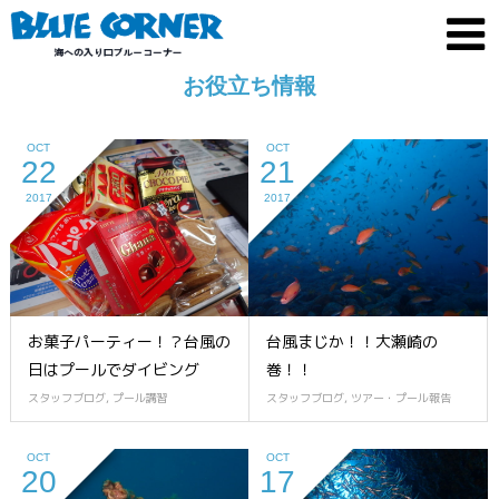
お役立ち情報
OCT
OCT
22
21
2017
2017
お菓子パーティー！？台風の
台風まじか！！大瀬崎の
日はプールでダイビング
巻！！
スタッフブログ
,
プール講習
スタッフブログ
,
ツアー・プール報告
OCT
OCT
20
17