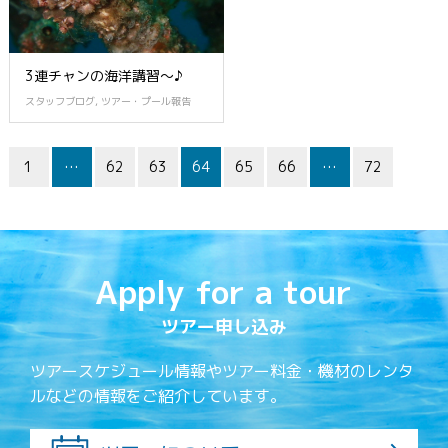
3連チャンの海洋講習～♪
スタッフブログ
,
ツアー・プール報告
1
…
62
63
64
65
66
…
72
Apply for a tour
ツアー申し込み
ツアースケジュール情報やツアー料金・機材のレンタ
ルなどの情報をご紹介しています。