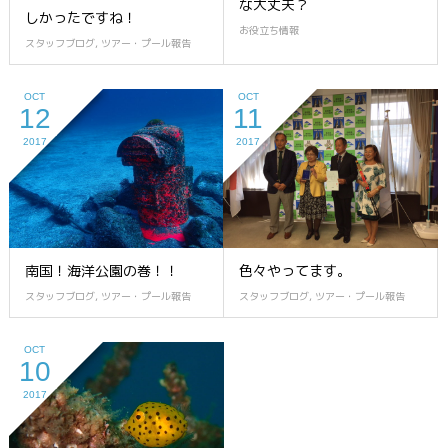
な大丈夫？
しかったですね！
お役立ち情報
スタッフブログ
,
ツアー・プール報告
OCT
OCT
12
11
2017
2017
南国！海洋公園の巻！！
色々やってます。
スタッフブログ
,
ツアー・プール報告
スタッフブログ
,
ツアー・プール報告
OCT
10
2017