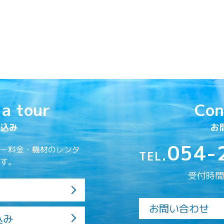
 a tour
Con
込み
お
054-
ー料金・機材のレンタ
TEL.
す。
受付時間／
お問い合わせ
込み