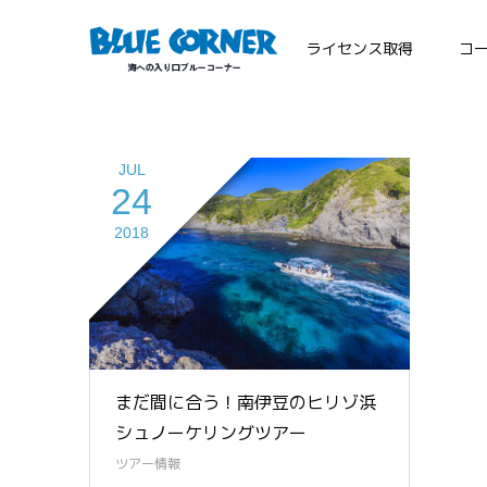
ライセンス取得
コ
JUL
24
2018
まだ間に合う！南伊豆のヒリゾ浜
シュノーケリングツアー
ツアー情報