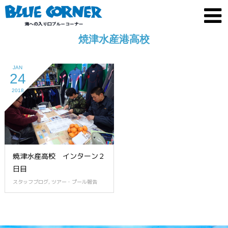
焼津水産港高校
JAN
24
2018
焼津水産高校 インターン２
日目
スタッフブログ
,
ツアー・プール報告