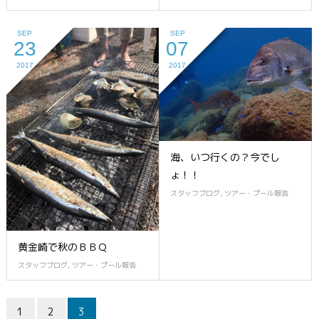
SEP
SEP
23
07
2017
2017
海、いつ行くの？今でし
ょ！！
スタッフブログ
,
ツアー・プール報告
黄金崎で秋のＢＢＱ
スタッフブログ
,
ツアー・プール報告
1
2
3