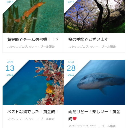
2018
2018
黄金崎でチーム信号機！！？
桜の季節でございます
スタッフブログ
,
ツアー・プール報告
スタッフブログ
,
ツアー・プール報告
JAN
OCT
13
28
2018
2017
ベストな海でした！黄金崎！
雨だけどー！楽しいー！黄金
崎
スタッフブログ
,
ツアー・プール報告
スタッフブログ
,
ツアー・プール報告