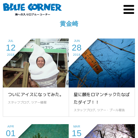
黄金崎
JUL
JUN
12
28
2018
2018
ついにアイスになってみた。
星に願をロマンチックたなば
たダイブ！！
スタッフブログ
,
ツアー情報
スタッフブログ
,
ツアー・プール報告
APR
MAR
01
15