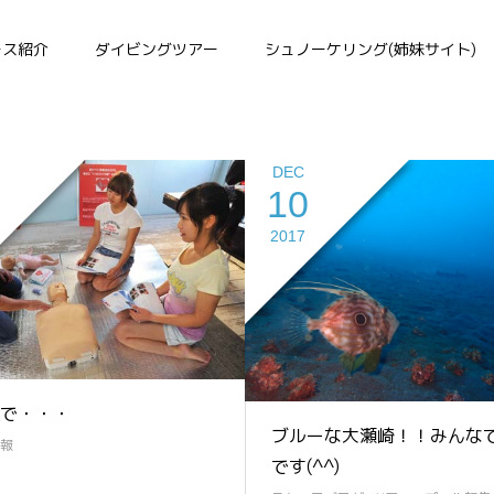
EFR
ース紹介
ダイビングツアー
シュノーケリング(姉妹サイト)
DEC
10
2017
で・・・
ブルーな大瀬崎！！みんな
報
です(^^)