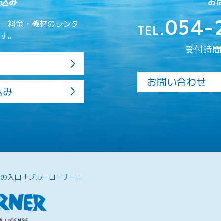
込み
お
054-
ー料金・機材のレンタ
TEL.
す。
受付時間／
お問い合わせ
込み
への入口「ブルーコーナー」