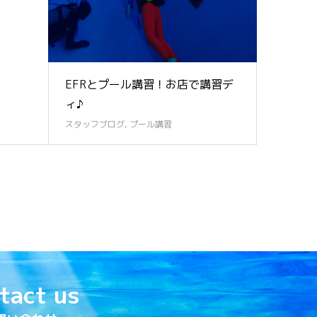
EFRとプール講習！お店で講習デ
ィ♪
スタッフブログ
,
プール講習
tact us