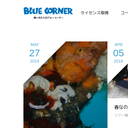
ライセンス取得
コ
MAY
APR
27
05
2019
2018
春なの
ツアー情