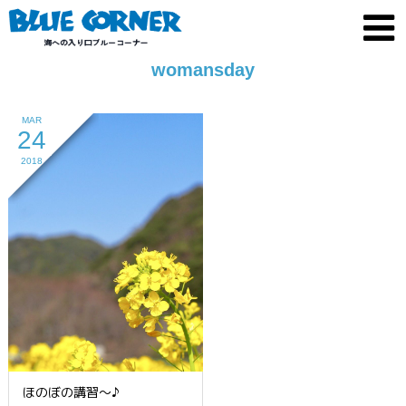
womansday
MAR
24
2018
ほのぼの講習～♪