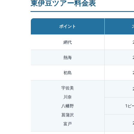
東伊豆ツアー料金表
ポイント
網代
熱海
初島
宇佐美
川奈
八幡野
1ビ
菖蒲沢
富戸