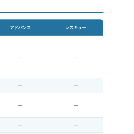
アドバンス
レスキュー
—
—
—
—
—
—
—
—