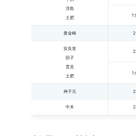
浮島
1
土肥
黄金崎
安良里
田子
雲見
1
土肥
神子元
中木