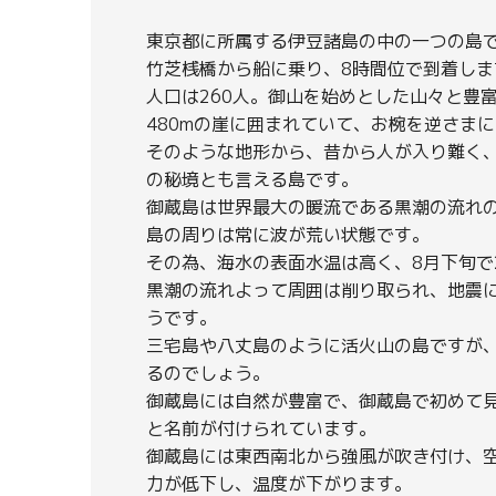
東京都に所属する伊豆諸島の中の一つの島
竹芝桟橋から船に乗り、8時間位で到着します
人口は260人。御山を始めとした山々と豊富
480mの崖に囲まれていて、お椀を逆さま
そのような地形から、昔から人が入り難く
の秘境とも言える島です。
御蔵島は世界最大の暖流である黒潮の流れ
島の周りは常に波が荒い状態です。
その為、海水の表面水温は高く、8月下旬で2
黒潮の流れよって周囲は削り取られ、地震
うです。
三宅島や八丈島のように活火山の島ですが、こ
るのでしょう。
御蔵島には自然が豊富で、御蔵島で初めて見
と名前が付けられています。
御蔵島には東西南北から強風が吹き付け、空気
力が低下し、温度が下がります。