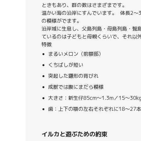
ときもあり、群の数はさまざまです。
温かい海の沿岸にすんでいます。 体長2～
の模様がでます。
沿岸域に生息し、父島列島・母島列島・聟
ているのは子どもと母親くらいで、それ以
特徴
まるいメロン（前額部）
くちばしが短い
突起した鎌形の背びれ
成獣では腹にまだら模様
大きさ：新生仔85cm～1.3m／15～30kg
歯：上下の顎の左右それぞれに18～27
イルカと遊ぶための約束