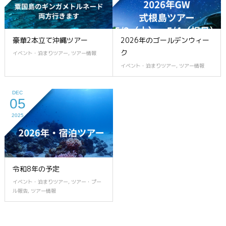
豪華2本立て沖縄ツアー
2026年のゴールデンウィー
ク
イベント・泊まりツアー
,
ツアー情報
イベント・泊まりツアー
,
ツアー情報
DEC
05
2025
令和8年の予定
イベント・泊まりツアー
,
ツアー・プー
ル報告
,
ツアー情報