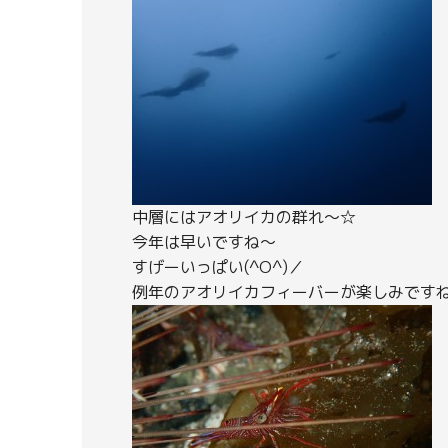
中層にはアオリイカの群れ～☆
今年は早いですね～
すげーいっぱい(^O^)／
例年のアオリイカフィーバーが楽しみですね(^