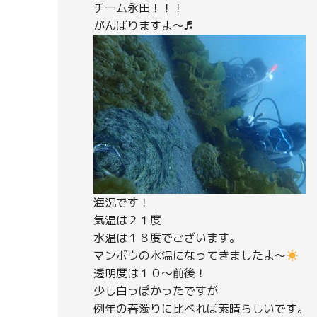
チーム永田！！！
がんばりますよ～♬
海況です！
気温は２１度
水温は１８度でございます。
マンボウの水温になってきましたよ～
透明度は１０～前後！
少し白っぽかったですが
例年の春濁りに比べれば素晴らしいです。