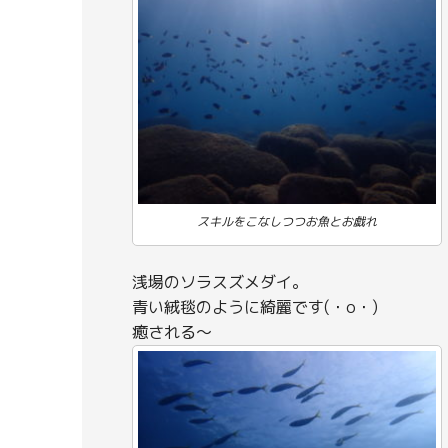
スキルをこなしつつお魚とお戯れ
浅場のソラスズメダイ。
青い絨毯のように綺麗です(・o・)
癒される～