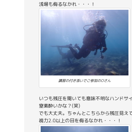
浅場も侮るなかれ・・・！
講習の付き添いでご参加のOさん
いつも残圧を聞いても意味不明なハンドサ
窒素酔いかな？(笑)
でも大丈夫。ちゃんとこちらから残圧見え
視力2.0以上の目を侮るなかれ・・・！