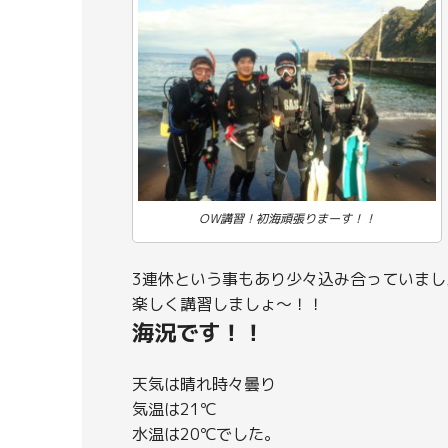
OW講習！初海頑張りまーす！！
3連休という事もあり少々込み合っていまし
楽しく講習しましょ～！！
海況です！！
天気は晴れ時々曇り
気温は21℃
水温は20℃でした。