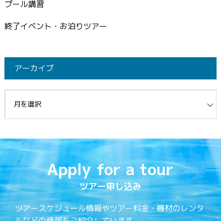
プール講習
終了イベント・お泊りツアー
アーカイブ
イブ
Apply for a tour
ツアー申し込み
ツアースケジュール情報やツアー料金・機材のレンタ
ルなどの情報をご紹介しています。