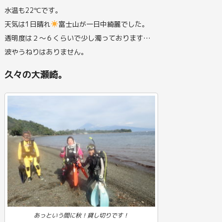
水温も22℃です。
天気は1日晴れ
富士山が一日中綺麗でした。
透明度は２～６くらいで少し濁っております…
波やうねりはありません。
久々の大瀬崎。
あっという間に秋！貸し切りです！