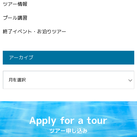
ツアー情報
プール講習
終了イベント・お泊りツアー
アーカイブ
イブ
Apply for a tour
ツアー申し込み