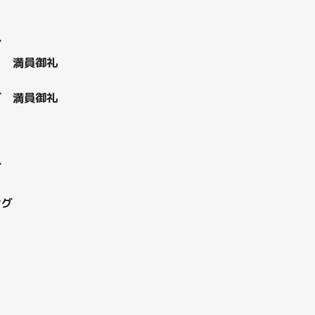
グ
崎 満員御礼
グ 満員御礼
グ
ング