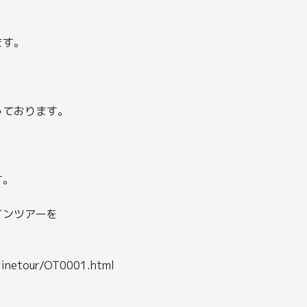
ます。
っております。
。
す。
。
インツアーを
nlinetour/OT0001.html