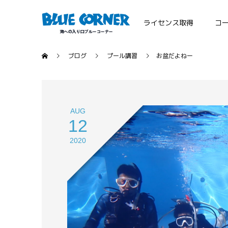
ライセンス取得
コ
ブログ
プール講習
お盆だよねー
AUG
12
2020