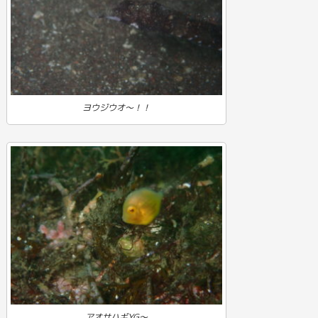
ヨウジウオ～！！
アオサハギYG～