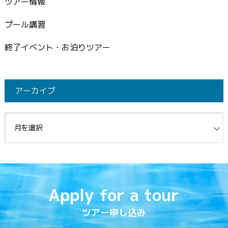
ツアー情報
プール講習
終了イベント・お泊りツアー
アーカイブ
イブ
Apply for a tour
ツアー申し込み