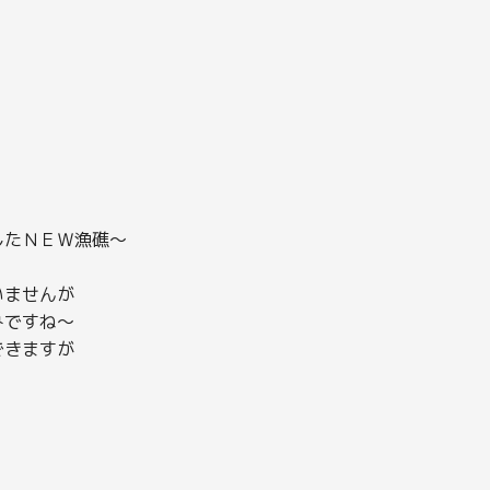
したＮＥＷ漁礁～
いませんが
みですね～
できますが