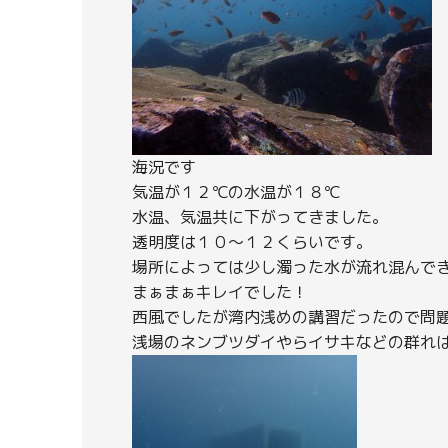
海況です
気温が１２℃の水温が１８℃
水温、気温共に下がってきました。
透明度は１０～１２くらいです。
場所によっては少し濁った水が流れ混んで
まぁまぁキレイでした！
西風でしたが湾内浅めの講習だったので問題あ
浅場のネンブツダイやらイサキなどの群れ