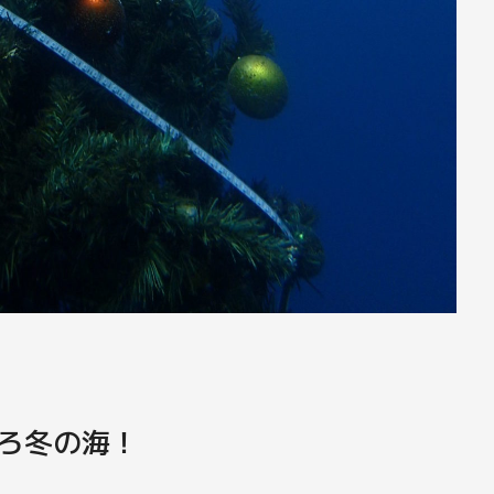
ろ冬の海！