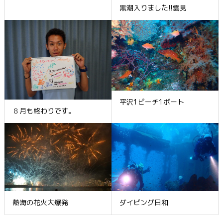
黒潮入りました!!雲見
平沢1ビーチ1ボート
８月も終わりです。
熱海の花火大爆発
ダイビング日和