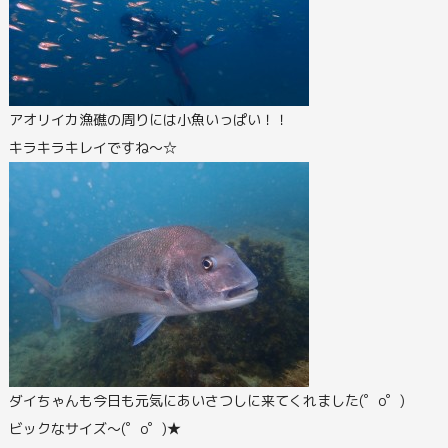
アオリイカ漁礁の周りには小魚いっぱい！！
キラキラキレイですね～☆
ダイちゃんも今日も元気にあいさつしに来てくれました(゜o゜)
ビックなサイズ～(゜o゜)★