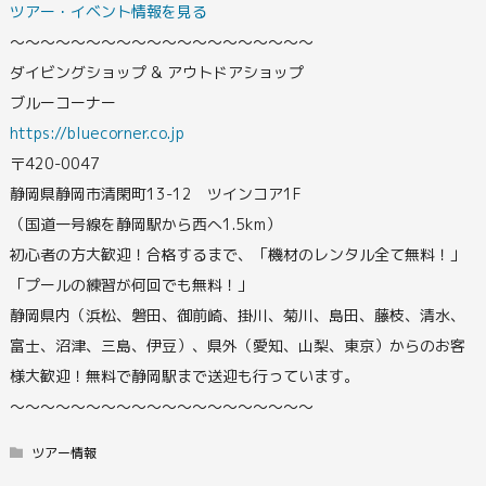
ツアー・イベント情報を見る
〜〜〜〜〜〜〜〜〜〜〜〜〜〜〜〜〜〜〜〜
ダイビングショップ & アウトドアショップ
ブルーコーナー
https://bluecorner.co.jp
〒420-0047
静岡県静岡市清閑町13-12 ツインコア1F
（国道一号線を静岡駅から西へ1.5km）
初心者の方大歓迎！合格するまで、「機材のレンタル全て無料！」
「プールの練習が何回でも無料！」
静岡県内（浜松、磐田、御前崎、掛川、菊川、島田、藤枝、清水、
富士、沼津、三島、伊豆）、県外（愛知、山梨、東京）からのお客
様大歓迎！無料で静岡駅まで送迎も行っています。
〜〜〜〜〜〜〜〜〜〜〜〜〜〜〜〜〜〜〜〜
ツアー情報