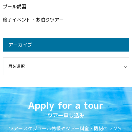
プール講習
終了イベント・お泊りツアー
アーカイブ
イブ
Apply for a tour
ツアー申し込み
ツアースケジュール情報やツアー料金・機材のレンタ