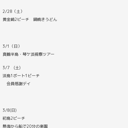
2/28（土）
黄金崎2ビーチ 鍋焼きうどん
3/1（日）
真鶴半島・琴ケ浜視察ツアー
3/7 (土)
淡島1ボート1ビーチ
会員感謝デイ
3/8(日)
初島2ビーチ
熱海から船で20分の楽園