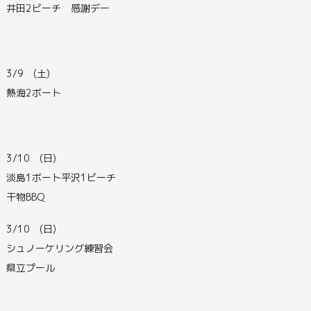
井田2ビーチ 感謝デー
3/9 (土)
熱海2ボート
3/10 (日)
淡島1ボート平沢1ビーチ
干物BBQ
3/10 (日)
シュノーケリング練習会
県立プール