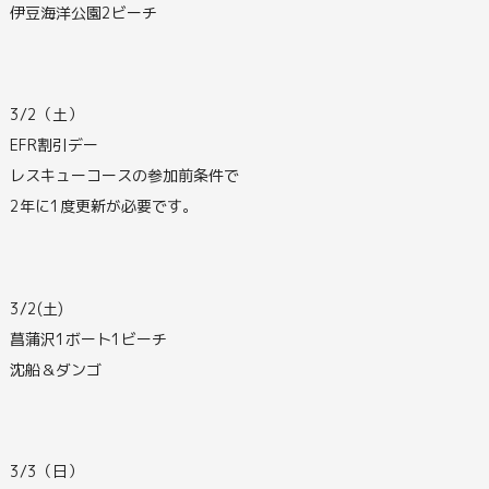
伊豆海洋公園2ビーチ
3/2（土）
EFR割引デー
レスキューコースの参加前条件で
2年に1度更新が必要です。
3/2(土)
菖蒲沢1ボート1ビーチ
沈船＆ダンゴ
3/3（日）