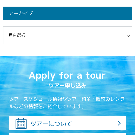
アーカイブ
イブ
Apply for a tour
ツアー申し込み
ツアースケジュール情報やツアー料金・機材のレンタ
ルなどの情報をご紹介しています。
ツアーについて