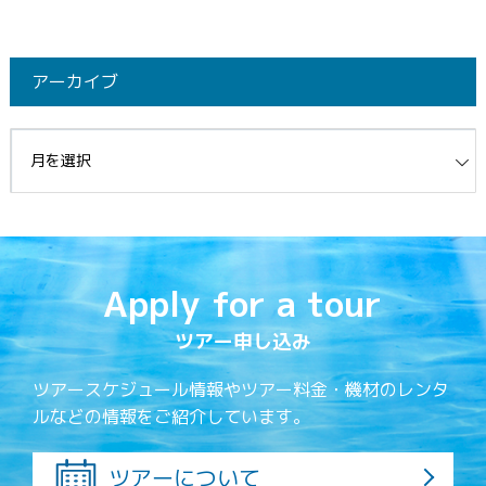
アーカイブ
イブ
Apply for a tour
ツアー申し込み
ツアースケジュール情報やツアー料金・機材のレンタ
ルなどの情報をご紹介しています。
ツアーについて