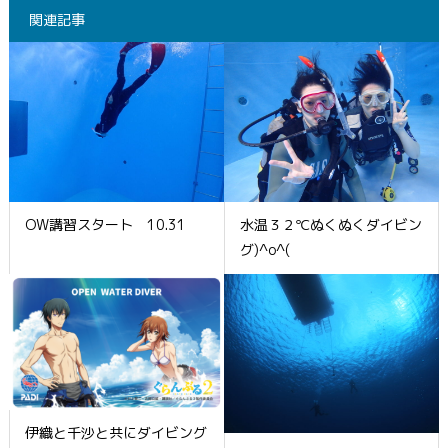
関連記事
OW講習スタート 10.31
水温３２℃ぬくぬくダイビン
グ)^o^(
伊織と千沙と共にダイビング