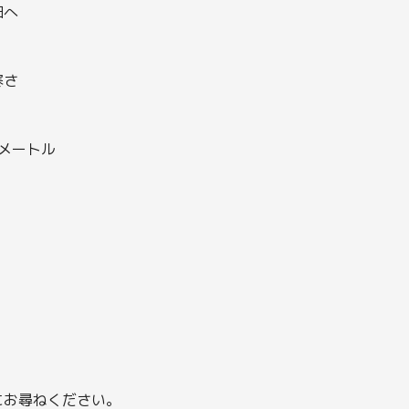
田へ
寒さ
0メートル
にお尋ねください。