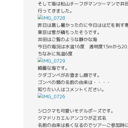
そして海は松山チーフがマンツーマンで井
行ってきました。
昨日は蒸し暑かったのに今日ははだを刺す
東京は雪が積もったそうです。
井田はご覧のような静かな海
今日の海況は水温16度 透明度15mから2
ちなみに気温6度
綺麗な海です。
クダゴンベがお澄まし顔です。
ゴンべの類の名前の由来は・・・・
知りたい人はコメントください。
シロクマも可愛いモデルポーズです。
クマドリカエルアンコウが正式名
名前の由来は長くなるのでツアーご参加時