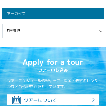
アーカイブ
イブ
Apply for a tour
ツアー申し込み
ツアースケジュール情報やツアー料金・機材のレンタ
ルなどの情報をご紹介しています。
ツアーについて