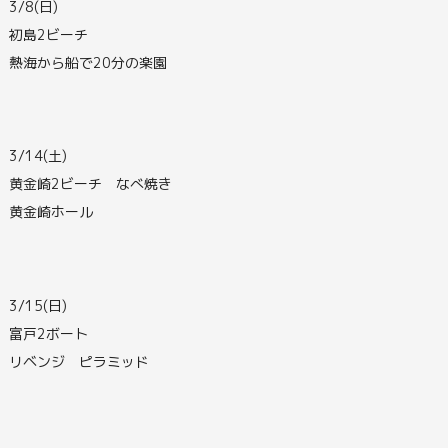
3/8(日)
初島2ビーチ
熱海から船で20分の楽園
3/14(土)
黄金崎2ビーチ なべ焼き
黄金崎ホール
3/15(日)
富戸2ボート
リベンジ ピラミッド