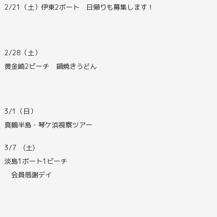
2/21（土）伊東2ボート 日帰りも募集します！
2/28（土）
黄金崎2ビーチ 鍋焼きうどん
3/1（日）
真鶴半島・琴ケ浜視察ツアー
3/7 (土)
淡島1ボート1ビーチ
会員感謝デイ