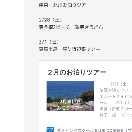
伊東・北川お泊りツアー
2/28（土）
黄金崎2ビーチ 鍋焼きうどん
3/1（日）
真鶴半島・琴ケ浜視察ツアー