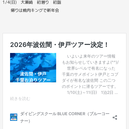
1/4(日) 大瀬崎 初潜り 初詣
帰りは焼肉キングで新年会