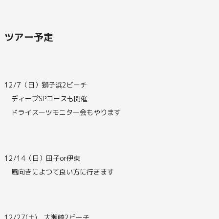
ツアー予定
12/7（日）獅子浜2ビーチ
ディープSPコースも開催
ドライスーツモニター会もやります
12/14（日）田子or伊東
風向きによつて良い方に行きます
12/27(土) 大瀬崎2ビーチ