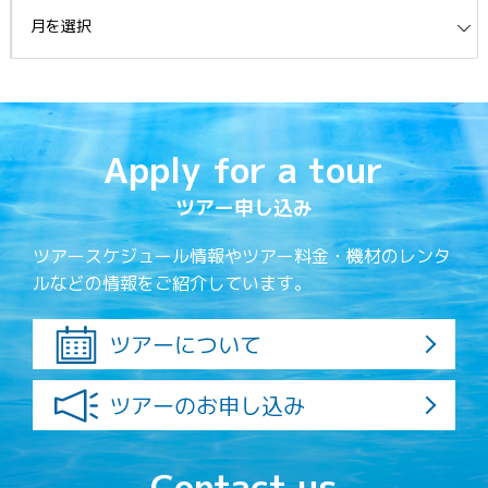
イブ
Apply for a tour
ツアー申し込み
ツアースケジュール情報やツアー料金・機材のレンタ
ルなどの情報をご紹介しています。
ツアーについて
ツアーのお申し込み
Contact us