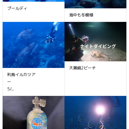
プールディ
海中も冬模様
大瀬崎2ビーチ
利島イルカツア
ー
5/...