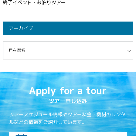
終了イベント・お泊りツアー
アーカイブ
イブ
Apply for a tour
ツアー申し込み
ツアースケジュール情報やツアー料金・機材のレンタ
ルなどの情報をご紹介しています。