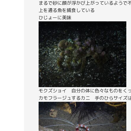
まるで砂に顔が浮かび上がっているようで
上を通る魚を捕食している
ひじょーに美味
モクズショイ 自分の体に色々なものをく
カモフラージュするカニ 手のひらサイズ