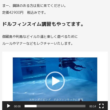
まー、興味のある方は見に来てください。
定価42900円 税込みです。
ドルフィンスイム講習もやってます。
御蔵島や利島などイルカ達と楽しく遊べるために
ルールやマナーなどもレクチャーいたします。
動
画
プ
レ
ー
ヤ
ー
00:00
00:14