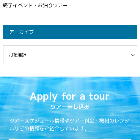
終了イベント・お泊りツアー
アーカイブ
イブ
Apply for a tour
ツアー申し込み
ツアースケジュール情報やツアー料金・機材のレンタ
ルなどの情報をご紹介しています。