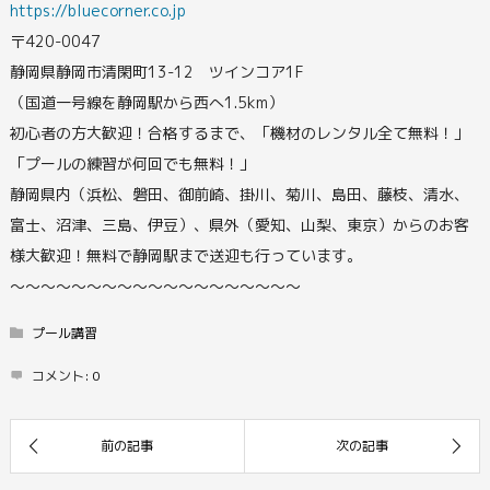
https://bluecorner.co.jp
〒420-0047
静岡県静岡市清閑町13-12 ツインコア1F
（国道一号線を静岡駅から西へ1.5km）
初心者の方大歓迎！合格するまで、「機材のレンタル全て無料！」
「プールの練習が何回でも無料！」
静岡県内（浜松、磐田、御前崎、掛川、菊川、島田、藤枝、清水、
富士、沼津、三島、伊豆）、県外（愛知、山梨、東京）からのお客
様大歓迎！無料で静岡駅まで送迎も行っています。
〜〜〜〜〜〜〜〜〜〜〜〜〜〜～～～～～
プール講習
コメント:
0