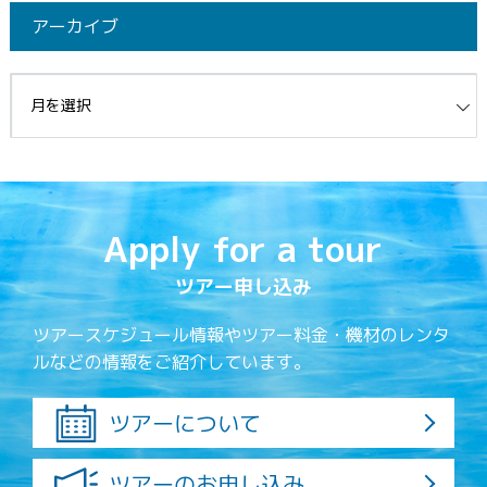
アーカイブ
イブ
Apply for a tour
ツアー申し込み
ツアースケジュール情報やツアー料金・機材のレンタ
ルなどの情報をご紹介しています。
ツアーについて
ツアーのお申し込み