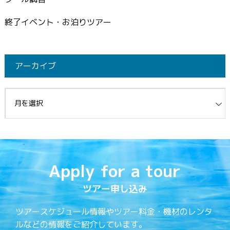
終了イベント・お泊りツアー
アーカイブ
イブ
Apply for a tour
ツアー申し込み
ツアースケジュール情報やツアー料金・機材のレンタ
ルなどの情報をご紹介しています。