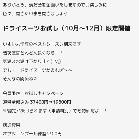
ありがとう、講演会を企画いたしますのでお楽しみに―
色々、聞きたい事も聞きましょう
ドライスーツお試し（10月～12月）限定開催
いよいよ伊豆のベストシーズン到来です
透視度はどんどん良くなる！！
気温＆水温は下がります( ;∀;)
でも・・ドライスーツがあれば～～
そんなの関係ねえ
会員限定 お試しキャンペーン
通常全部込み
37400円⇒19800円
SP認定が受けられます（申請料別）でも特価だよ！！
別途費用
オプションプール練習3300円