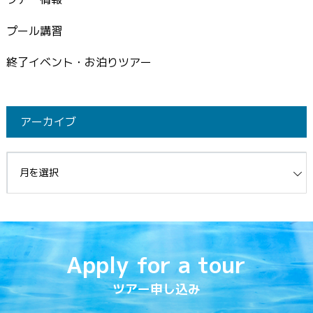
プール講習
終了イベント・お泊りツアー
アーカイブ
イブ
Apply for a tour
ツアー申し込み