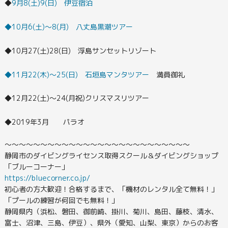
◆
9月8(土)9(日) 伊豆宿泊
◆10月6(土)～8(月) 八丈島黒潮ツアー
◆10月27(土)28(日) 浮島サンセットリゾート
◆11月22(木)～25(日) 石垣島マンタツアー
満員御礼
◆12月22(土)～24(月祝)クリスマスリツアー
◆2019年3月 パラオ
〜〜〜〜〜〜〜〜〜〜〜〜〜〜〜〜〜〜〜〜〜〜〜〜〜〜
静岡市のダイビングライセンス取得スクール＆ダイビングショップ
「ブルーコーナー」
https://bluecorner.co.jp/
初心者の方大歓迎！合格するまで、「機材のレンタル全て無料！」
「プールの練習が何回でも無料！」
静岡県内（浜松、磐田、御前崎、掛川、菊川、島田、藤枝、清水、
富士、沼津、三島、伊豆）、県外（愛知、山梨、東京）からのお客