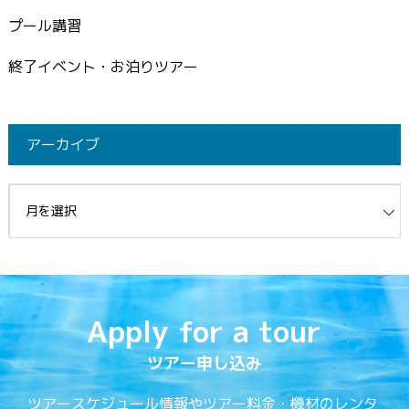
プール講習
終了イベント・お泊りツアー
アーカイブ
イブ
Apply for a tour
ツアー申し込み
ツアースケジュール情報やツアー料金・機材のレンタ