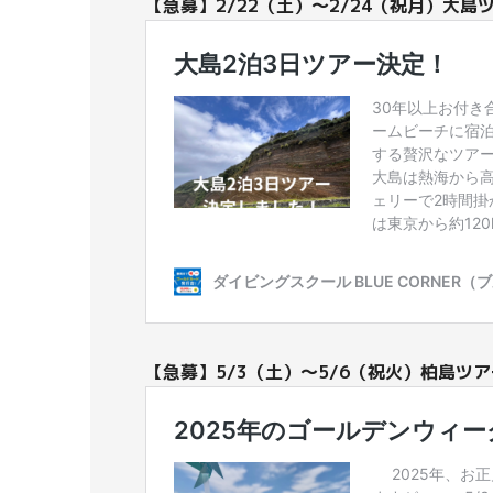
【急募】2/22（土）～2/24（祝月）大島
【急募】5/3（土）～5/6（祝火）柏島ツア