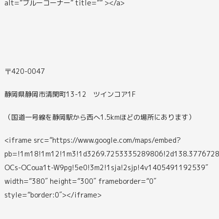
alt=”ブルーコーナー” title=”” ></a>
〒420-0047
静岡県静岡市清閑町13-12 ツインコア1F
（国道一号線を静岡駅から西へ1.5kmほどの場所にあります）
<iframe src=”https://www.google.com/maps/embed?
pb=!1m18!1m12!1m3!1d3269.7253335289806!2d138.3776728
OCs-OCoua1t-W9pg!5e0!3m2!1sja!2sjp!4v1405491192539″
width=”380″ height=”300″ frameborder=”0″
style=”border:0″></iframe>