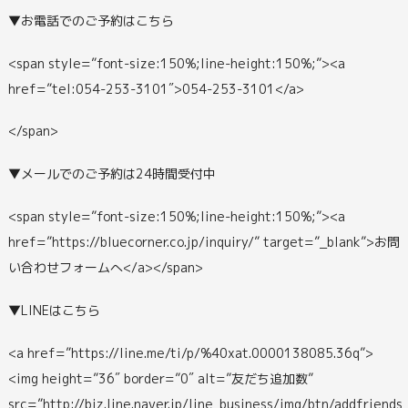
▼お電話でのご予約はこちら
<span style=”font-size:150%;line-height:150%;”><a
href=”tel:054-253-3101″>054-253-3101</a>
</span>
▼メールでのご予約は24時間受付中
<span style=”font-size:150%;line-height:150%;”><a
href=”https://bluecorner.co.jp/inquiry/” target=”_blank”>お問
い合わせフォームへ</a></span>
▼LINEはこちら
<a href=”https://line.me/ti/p/%40xat.0000138085.36q”>
<img height=”36″ border=”0″ alt=”友だち追加数”
src=”http://biz.line.naver.jp/line_business/img/btn/addfriends