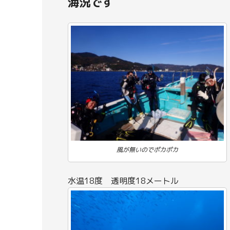
海況です
風が無いのでポカポカ
水温18度 透明度18メートル